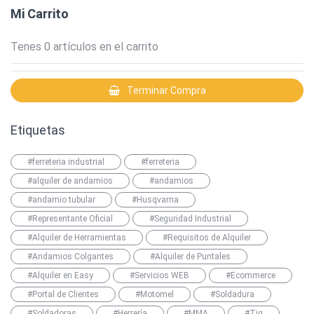
Mi Carrito
Tenes
0
artículos en el carrito
Terminar Compra
Etiquetas
#ferreteria industrial
#ferreteria
#alquiler de andamios
#andamios
#andamio tubular
#Husqvarna
#Representante Oficial
#Seguridad Industrial
#Alquiler de Herramientas
#Requisitos de Alquiler
#Andamios Colgantes
#Alquiler de Puntales
#Alquiler en Easy
#Servicios WEB
#Ecommerce
#Portal de Clientes
#Motomel
#Soldadura
#Soldadoras
#Herrería
#MMA
#Tig