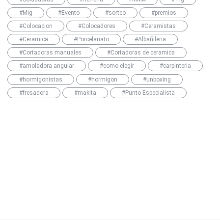
#Mig
#Evento
#sorteo
#premios
#Colocacion
#Colocadores
#Ceramistas
#Ceramica
#Porcelanato
#Albañileria
#Cortadoras manuales
#Cortadoras de ceramica
#amoladora angular
#como elegir
#carpinteria
#hormigonistas
#hormigon
#unboxing
#fresadora
#makita
#Punto Especialista