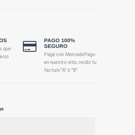
OS
PAGO 100%
SEGURO
s que
Pagá con MercadoPago
ecio
en nuestro sitio, recibí tu
factura "A" ó "B".
ga