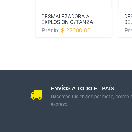
DESMALEZADORA A
DE
EXPLOSION C/TANZA
BE
Precio:
$ 22000.00
Pr
ENVÍOS A TODO EL PAÍS
Hacemos tus envíos por moto, correo 
expreso.