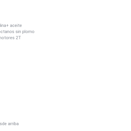
lina+ aceite
octanos sin plomo
 motores 2T
esde arriba