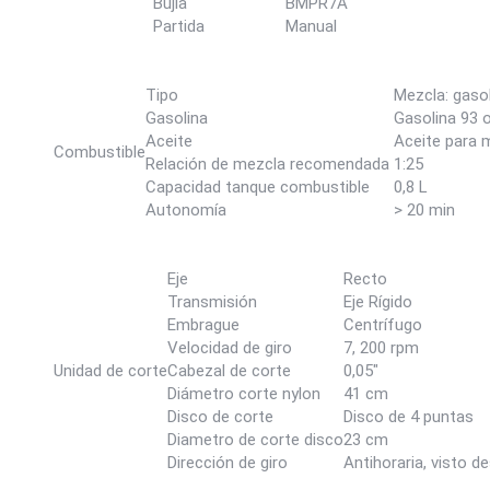
Bujía
BMPR7A
Partida
Manual
Tipo
Mezcla: gaso
Gasolina
Gasolina 93 
Aceite
Aceite para
Combustible
Relación de mezcla recomendada
1:25
Capacidad tanque combustible
0,8 L
Autonomía
> 20 min
Eje
Recto
Transmisión
Eje Rígido
Embrague
Centrífugo
Velocidad de giro
7, 200 rpm
Unidad de corte
Cabezal de corte
0,05"
Diámetro corte nylon
41 cm
Disco de corte
Disco de 4 puntas
Diametro de corte disco
23 cm
Dirección de giro
Antihoraria, visto d