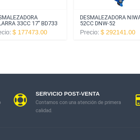
SMALEZADORA
DESMALEZADORA NIW
LARRA 33CC 17" BD733
52CC DNW-52
ecio:
$ 177473.00
Precio:
$ 292141.00
SERVICIO POST-VENTA
o
Contamos con una atención de primera
calidad.