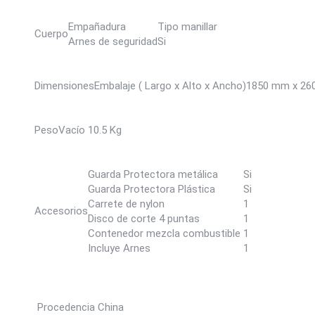
Empañadura
Tipo manillar
Cuerpo
Arnes de seguridad
Si
Dimensiones
Embalaje ( Largo x Alto x Ancho)
1850 mm x 26
Peso
Vacío
10.5 Kg
Guarda Protectora metálica
Si
Guarda Protectora Plástica
Si
Carrete de nylon
1
Accesorios
Disco de corte 4 puntas
1
Contenedor mezcla combustible
1
Incluye Arnes
1
Procedencia
China