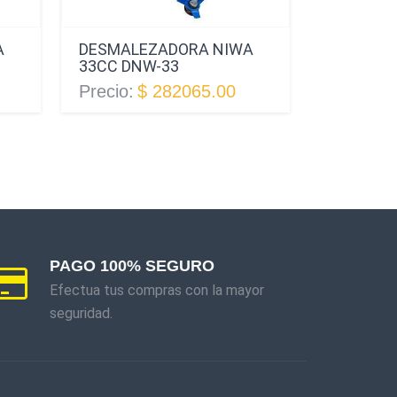
A
DESMALEZADORA NIWA
DESMALE
33CC DNW-33
26CC DN
Precio:
$ 282065.00
Precio:
$
PAGO 100% SEGURO
Efectua tus compras con la mayor
seguridad.