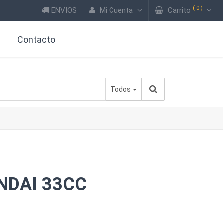
(
0
)
ENVIOS
Mi Cuenta
Carrito
?
Contacto
Todos
NDAI 33CC