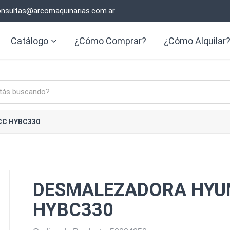
nsultas@arcomaquinarias.com.ar
Catálogo
¿Cómo Comprar?
¿Cómo Alquilar
CC HYBC330
DESMALEZADORA HYU
HYBC330