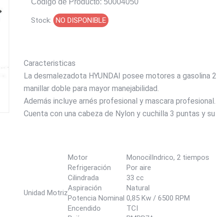
Codigo de Producto: 50004050
Stock:
NO DISPONIBLE
Caracteristicas
La desmalezadota HYUNDAI posee motores a gasolina 2 t
manillar doble para mayor manejabilidad.
Además incluye arnés profesional y mascara profesional.
Cuenta con una cabeza de Nylon y cuchilla 3 puntas y su
Motor
MonocilIndrico, 2 tiempos
Refrigeración
Por aire
Cilindrada
33 cc
Aspiración
Natural
Unidad Motriz
Potencia Nominal
0,85 Kw / 6500 RPM
Encendido
TCI